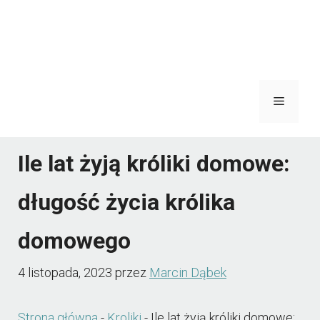
Menu
Ile lat żyją króliki domowe:
długość życia królika
domowego
4 listopada, 2023
przez
Marcin Dąbek
Strona główna
-
Kroliki
-
Ile lat żyją króliki domowe: