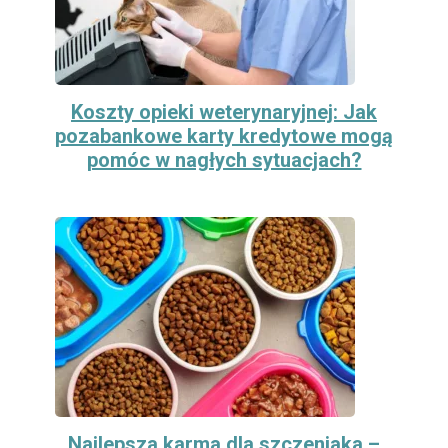
Koszty opieki weterynaryjnej: Jak
pozabankowe karty kredytowe mogą
pomóc w nagłych sytuacjach?
Najlepsza karma dla szczeniaka –