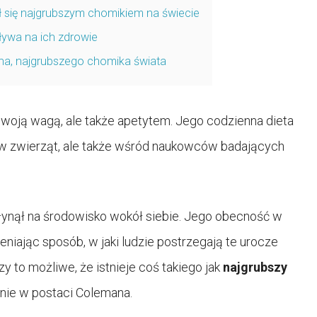
 się najgrubszym chomikiem na świecie
pływa na ich zdrowie
ana, najgrubszego chomika świata
swoją wagą, ale także apetytem. Jego codzienna dieta
w zwierząt, ale także wśród naukowców badających
ynął na środowisko wokół siebie. Jego obecność w
niając sposób, w jaki ludzie postrzegają te urocze
y to możliwe, że istnieje coś takiego jak
najgrubszy
śnie w postaci Colemana.