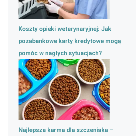
Koszty opieki weterynaryjnej: Jak
pozabankowe karty kredytowe mogą
pomóc w nagłych sytuacjach?
Najlepsza karma dla szczeniaka –