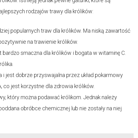
ólików. Istnieją jednak pewne gatunki, które są
najlepszych rodzajów trawy dla królików:
dziej popularnych traw dla królików. Ma niską zawartość
pozytywnie na trawienie królików.
t bardzo smaczna dla królików i bogata w witaminę C.
ólika.
ka i jest dobrze przyswajalna przez układ pokarmowy
 co jest korzystne dla zdrowia królików.
rawy, który można podawać królikom. Jednak należy
poddana obróbce chemicznej lub nie zostały na niej