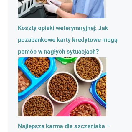
Koszty opieki weterynaryjnej: Jak
pozabankowe karty kredytowe mogą
pomóc w nagłych sytuacjach?
Najlepsza karma dla szczeniaka –