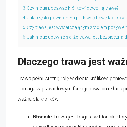
3
Czy mogę podawać królikowi dowolną trawę?
4
Jak często powinienem podawać trawę królikowi
5
Czy trawa jest wystarczającym źródłem pożywieni
6
Jak mogę upewnić się, że trawa jest bezpieczna dl
Dlaczego trawa jest waż
Trawa pełni istotną rolę w diecie królików, poni
pomaga w prawidłowym funkcjonowaniu układu po
ważna dla królików:
Błonnik:
Trawa jest bogata w błonnik, któ
prawidłową pracę jelit i zapobiega proble