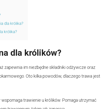
?
a dla królika?
a królika?
na dla królików?
eważ zapewnia im niezbędne składniki odżywcze oraz
karmowego. Oto kilka powodów, dlaczego trawa jest
ry wspomaga trawienie u królików. Pomaga utrzymać
mom trawiennym, takim jak zaparcia.