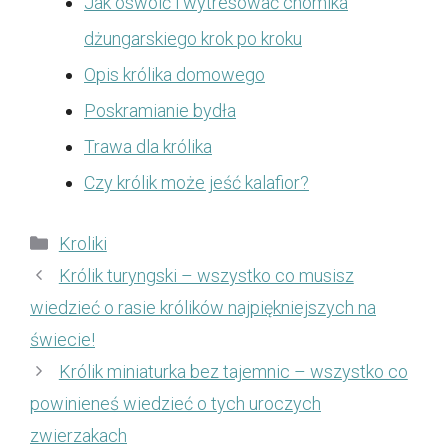
Jak oswoić i wytresować chomika
dżungarskiego krok po kroku
Opis królika domowego
Poskramianie bydła
Trawa dla królika
Czy królik może jeść kalafior?
Kategorie
Kroliki
Królik turyngski – wszystko co musisz
wiedzieć o rasie królików najpiękniejszych na
świecie!
Królik miniaturka bez tajemnic – wszystko co
powinieneś wiedzieć o tych uroczych
zwierzakach